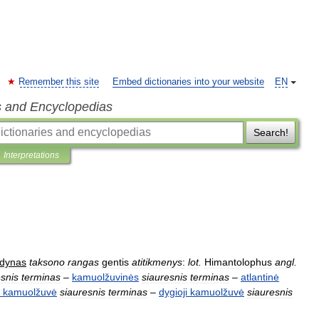
Remember this site
Embed dictionaries into your website
EN
s and Encyclopedias
Search!
Interpretations
rdynas
taksono
rangas
gentis
atitikmenys
:
lot
.
Himantolophus
angl
.
esnis
terminas
–
kamuolžuvinės
siauresnis
terminas
–
atlantinė
kamuolžuvė
siauresnis
terminas
–
dygioji
kamuolžuvė
siauresnis