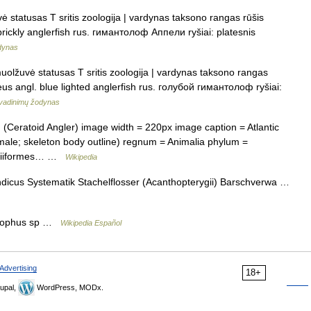
 statusas T sritis zoologija | vardynas taksono rangas rūšis
 prickly anglerfish rus. гимантолоф Аппели ryšiai: platesnis
dynas
olžuvė statusas T sritis zoologija | vardynas taksono rangas
eus angl. blue lighted anglerfish rus. голубой гимантолоф ryšiai:
vadinimų žodynas
(Ceratoid Angler) image width = 220px image caption = Atlantic
male; skeleton body outline) regnum = Animalia phylum =
ophiiformes… …
Wikipedia
icus Systematik Stachelflosser (Acanthopterygii) Barschverwa …
lophus sp …
Wikipedia Español
Advertising
18+
upal,
WordPress, MODx.