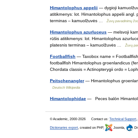
Himantolophus appelii
— dygioji kamuolžuvė
atitikmenys: lot. Himantolophus appelii angl.
terminas – kamuolžuvės …
Žuvų pavadinimų žo
Himantolophus azurluceus
— melsvoji kamu
rūšis atitikmenys: lot. Himantolophus azurluc
platesnis terminas – kamuolžuvės …
Žuvų pa
Footballfish
— Taxobox name = Footballfish 
footballfish Himantolophus groenlandicus (fe
Chordata classis = Actinopterygii ordo = L
Peitschenangler
— Himantolophus groenland
Deutsch Wikipedia
Himantolophidae
— Peces balón Himanto
© Academic, 2000-2026
Contact us:
Technical Support
,
Dictionaries export
, created on PHP,
Joomla,
Dr