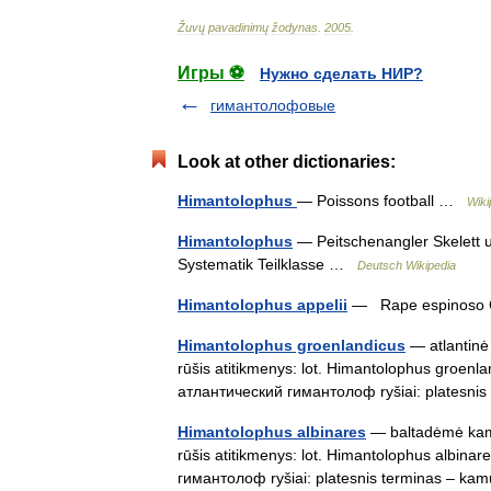
Žuvų
pavadinimų
žodynas
.
2005
.
Игры ⚽
Нужно сделать НИР?
гимантолофовые
Look at other dictionaries:
Himantolophus
— Poissons football …
Wiki
Himantolophus
— Peitschenangler Skelett 
Systematik Teilklasse …
Deutsch Wikipedia
Himantolophus appelii
— Rape espinoso Cl
Himantolophus groenlandicus
— atlantinė 
rūšis atitikmenys: lot. Himantolophus groenlandi
атлантический гимантолоф ryšiai: platesn
Himantolophus albinares
— baltadėmė kamuo
rūšis atitikmenys: lot. Himantolophus albinar
гимантолоф ryšiai: platesnis terminas – 