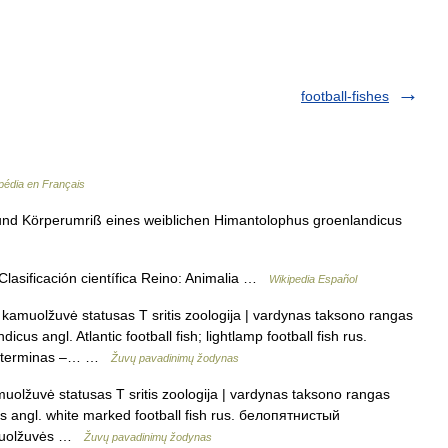
football-fishes
pédia en Français
und Körperumriß eines weiblichen Himantolophus groenlandicus
asificación científica Reino: Animalia …
Wikipedia Español
kamuolžuvė statusas T sritis zoologija | vardynas taksono rangas
cus angl. Atlantic football fish; lightlamp football fish rus.
is terminas –… …
Žuvų pavadinimų žodynas
lžuvė statusas T sritis zoologija | vardynas taksono rangas
es angl. white marked football fish rus. белопятнистый
kamuolžuvės …
Žuvų pavadinimų žodynas