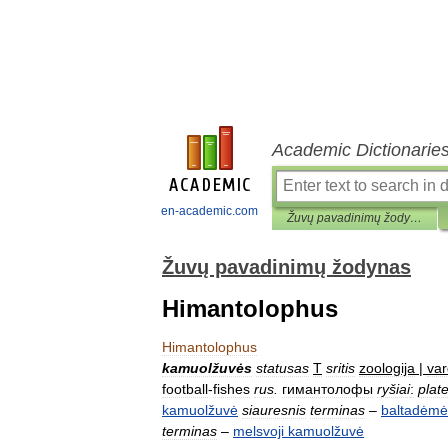
Academic Dictionarie
en-academic.com
Žuvų pavadinimų žodynas
Žuvų pavadinimų žodynas
Himantolophus
Himantolophus
kamuolžuvės
statusas
T
sritis
zoologija
|
va
football
-
fishes
rus
.
гимантолофы
ryšiai
:
plat
kamuolžuvė
siauresnis
terminas
–
baltadėmė
terminas
–
melsvoji
kamuolžuvė